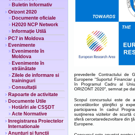
Buletin Informativ
Orizont 2020
Documente oficiale
H2020 NCP Network
Informaţie Utilă
PC7 in Moldova
Evenimente
Evenimente în
Moldova
Evenimente în
străinătate
prevederile Contractului de 
Zilele de informare si
Europene “Suportul Financiar p
traininguri
în Programul Cadru al Uniun
Consultaţii
ORIZONT 2020″, semnat pe dat
Rapoarte de activitate
Scopul concursului este de a c
Documente Utile
cercetătorilor ştiinţifici şi e
Hotărîri ale CSŞDT
participarea în cadrul Prog
Acte Normative
susţinerea vizitelor de scurtă du
sferă cercetaredezvoltare din ţă
Inregistrarea Proiectelor
Europene.
Internationale
Anunţuri şi funcţii
Concursul este anunţat pentru t