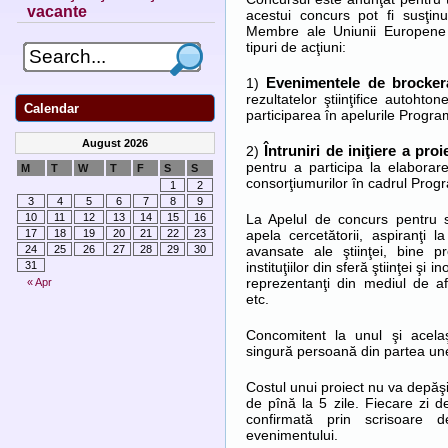
vacante
acestui concurs pot fi susţinu
Membre ale Uniunii Europene 
tipuri de acţiuni:
1)
Evenimentele de brocke
rezultatelor ştiinţifice autohto
Calendar
participarea în apelurile Prog
August 2026
2)
Întruniri de iniţiere a p
pentru a participa la elaborar
M
T
W
T
F
S
S
consorţiumurilor în cadrul Pro
1
2
3
4
5
6
7
8
9
La Apelul de concurs pentru sus
10
11
12
13
14
15
16
apela cercetătorii, aspiranţi la
17
18
19
20
21
22
23
avansate ale ştiinţei, bine p
24
25
26
27
28
29
30
instituţiilor din sferă ştiinţei ş
31
reprezentanţi din mediul de af
« Apr
etc.
Concomitent la unul şi acela
singură persoană din partea unei 
Costul unui proiect nu va depăş
de pînă la 5 zile. Fiecare zi de
confirmată prin scrisoare 
evenimentului.