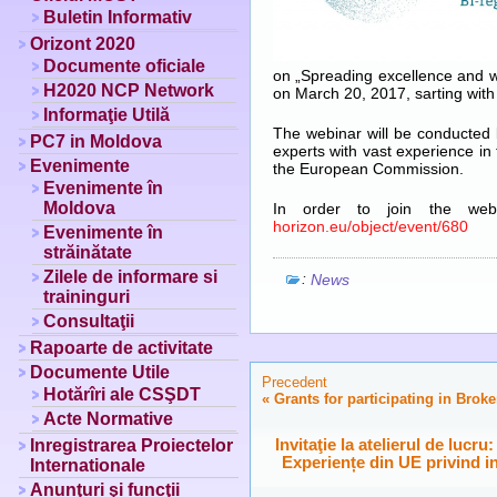
Buletin Informativ
Orizont 2020
Documente oficiale
on „Spreading excellence and wi
H2020 NCP Network
on March 20, 2017, sarting wit
Informaţie Utilă
The webinar will be conducted 
PC7 in Moldova
experts with vast experience i
Evenimente
the European Commission.
Evenimente în
Moldova
In order to join the webi
horizon.eu/object/event/680
Evenimente în
străinătate
Zilele de informare si
:
News
traininguri
Consultaţii
Rapoarte de activitate
Documente Utile
Precedent
Hotărîri ale CSŞDT
«
Grants for participating in Brok
Acte Normative
Inregistrarea Proiectelor
Invitaţie la atelierul de lucr
Experiențe din UE privind 
Internationale
Anunţuri şi funcţii