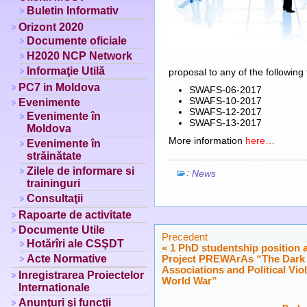
Buletin Informativ
Orizont 2020
Documente oficiale
H2020 NCP Network
Informaţie Utilă
proposal to any of the following 
PC7 in Moldova
SWAFS-06-2017
SWAFS-10-2017
Evenimente
SWAFS-12-2017
Evenimente în
SWAFS-13-2017
Moldova
More information
here…
Evenimente în
străinătate
Zilele de informare si
:
News
traininguri
Consultaţii
Rapoarte de activitate
Documente Utile
Precedent
Hotărîri ale CSŞDT
«
1 PhD studentship position 
Acte Normative
Project PREWArAs “The Dark S
Associations and Political Vio
Inregistrarea Proiectelor
World War”
Internationale
Anunţuri şi funcţii