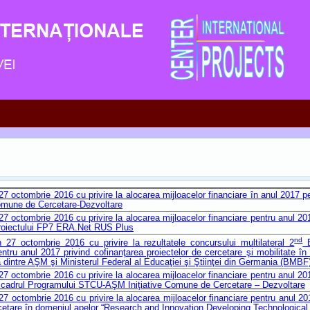
 octombrie 2016 cu privire la alocarea mijloacelor financiare în anul 2017 
mune de Cercetare-Dezvoltare
octombrie 2016 cu privire la alocarea mijloacelor financiare pentru anul 2017
proiectului FP7 ERA.Net RUS Plus
nd
7 octombrie 2016 cu privire la rezultatele concursului multilateral 2
B
entru anul 2017 privind cofinanţarea proiectelor de cercetare şi mobilitate î
că dintre AŞM şi Ministerul Federal al Educaţiei şi Ştiinţei din Germania (BMBF
octombrie 2016 cu privire la alocarea mijloacelor financiare pentru anul 2017
 cadrul Programului STCU-AŞM Iniţiative Comune de Cercetare – Dezvoltare
octombrie 2016 cu privire la alocarea mijloacelor financiare pentru anul 2017
tare în domeniul apelor “Research and Innovation Developing Technological 