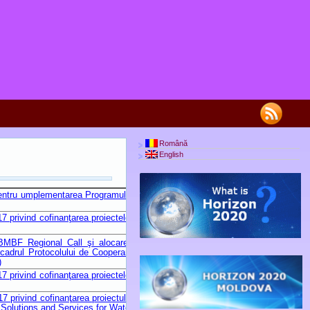
Română
English
pentru umplementarea Programului
 privind cofinanţarea proiectelor
MBF Regional Call şi alocarea
n cadrul Protocolului de Cooperare
)
 privind cofinanţarea proiectelor
 privind cofinanţarea proiectului
Solutions and Services for Water