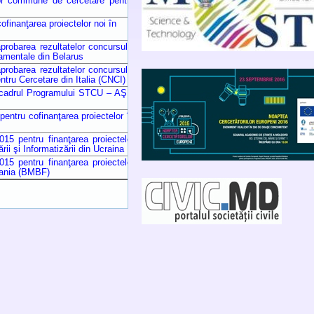
lor commune de cercetare pentru
ofinanţarea proiectelor noi în
probarea rezultatelor concursului
damentale din Belarus
probarea rezultatelor concursului
ntru Cercetare din Italia (CNCI)
în cadrul Programului STCU – AŞM
entru cofinanţarea proiectelor în
15 pentru finanţarea proiectelor
ii şi Informatizării din Ucraina
15 pentru finanţarea proiectelor
ania
(BMBF)