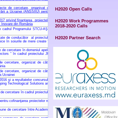
ecte de cercetare, organiyat de
H2020 Open Calls
yării a Ucrainei (ANSŞIIU) pentru
H2020 Work Programmes
17 privind finanţarea proiectelor
i Inovare din România
2018-2020 Calls
t în cadrul Programului STCU-AŞM
H2020 Partner Search
tate de conducător al proiectului
ce în soiurile de mere create în
e de cercetare în domeniul apelor
tors ” în cadrul proiectului JPI
de cercetare, organizat de către
ânia
de cercetare, organizat de către
a Ucrainei
016 şi a reyultatelor concursului
ping Technological Solutions and
de cercetare în cadrul proiectului
ntru cofinanţarea proiectelor noi
mune de cercetare între Academia