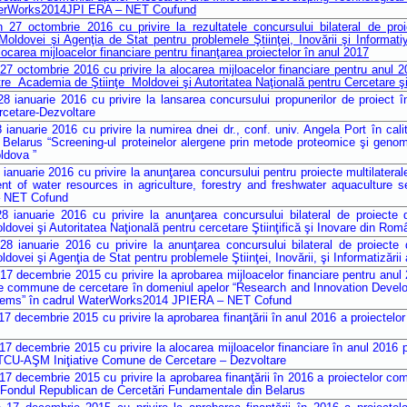
terWorks2014JPI ERA – NET Coufund
7 octombrie 2016 cu privire la rezultatele concursului bilateral de proi
oldovei şi Agenţia de Stat pentru problemele Ştiinţei, Inovării şi Informati
ocarea mijloacelor financiare pentru finanţarea proiectelor în anul 2017
 octombrie 2016 cu privire la alocarea mijloacelor financiare pentru anul 20
re Academia de Ştiinţe Moldovei şi Autoritatea Naţională pentru Cercetare ş
 ianuarie 2016 cu privire la lansarea concursului propunerilor de proiec
rcetare-Dezvoltare
anuarie 2016 cu privire la numirea dnei dr., conf. univ. Angela Port în cali
Belarus “Screening-ul proteinelor alergene prin metode proteomice şi genomi
ldova ”
anuarie 2016 cu privire la anunţarea concursului pentru proiecte multilateral
 of water resources in agriculture, forestry and freshwater aquaculture sec
 NET Cofund
ianuarie 2016 cu privire la anunţarea concursului bilateral de proiecte 
ovei şi Autoritatea Naţională pentru cercetare Ştiinţifică şi Inovare din Rom
ianuarie 2016 cu privire la anunţarea concursului bilateral de proiecte 
ovei şi Agenţia de Stat pentru problemele Ştiinţei, Inovării, şi Informatizării 
 decembrie 2015 cu privire la aprobarea mijloacelor financiare pentru anul 2
ne commune de cercetare în domeniul apelor “Research and Innovation Develo
stems” în cadrul WaterWorks2014 JPIERA – NET Cofund
decembrie 2015 cu privire la aprobarea finanţării în anul 2016 a proiectelor 
 decembrie 2015 cu privire la alocarea mijloacelor financiare în anul 2016 pe
STCU-AŞM Iniţiative Comune de Cercetare – Dezvoltare
 decembrie 2015 cu privire la aprobarea finanţării în 2016 a proiectelor co
i Fondul Republican de Cercetări Fundamentale din Belarus