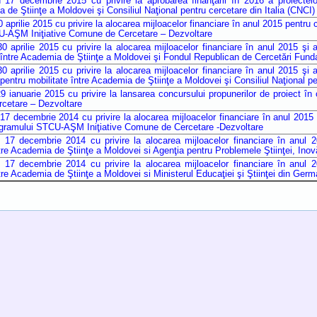
7 decembrie 2015 cu privire la aprobarea finanţării în 2016 a proiecte
a de Ştiinţe a Moldovei şi Consiliul Naţional pentru cercetare din Italia (CNCI)
prilie 2015 cu privire la alocarea mijloacelor financiare în anul 2015 pentru c
U-AŞM Iniţiative Comune de Cercetare – Dezvoltare
aprilie 2015 cu privire la alocarea mijloacelor financiare în anul 2015 şi a
e între Academia de Ştiinţe a Moldovei şi Fondul Republican de Cercetări Fun
aprilie 2015 cu privire la alocarea mijloacelor financiare în anul 2015 şi a
 pentru mobilitate între Academia de Ştiinţe a Moldovei şi Consiliul Naţional pe
 ianuarie 2015 cu privire la lansarea concursului propunerilor de proiect 
rcetare – Dezvoltare
 decembrie 2014 cu privire la alocarea mijloacelor financiare în anul 2015 p
rogramului STCU-AŞM Iniţiative Comune de Cercetare -Dezvoltare
7 decembrie 2014 cu privire la alocarea mijloacelor financiare în anul 20
e Academia de Ştiinţe a Moldovei si Agenţia pentru Problemele Ştiinţei, Inovăr
7 decembrie 2014 cu privire la alocarea mijloacelor financiare în anul 20
e Academia de Ştiinţe a Moldovei si Ministerul Educaţiei şi Ştiinţei din Germ