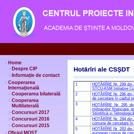
Home
Hotărîri ale CSŞDT
Despre CIP
Informaţie de contact
Cooperarea
1
HOTĂRÎRE Nr. 299 din 27
Internaţională
STCU-AŞM Iniţiative Co
Cooperarea bilaterală
2
HOTĂRÎRE Nr. 296 din 27 
de cercetare în cadrul 
Cooperarea
3
HOTĂRÎRE Nr. 295 din 2
Multilaterală
mijloacelor financiare p
Concursuri 2017
Ştiinţifică şi Tehnologi
Concursuri 2016
4
HOTĂRÎRE Nr. 294 din 27 
comune de cercetare în
Concursuri 2015
5
HOTĂRÎRE Nr. 293 din 27 
Oficiul MOST
european comun de cerce