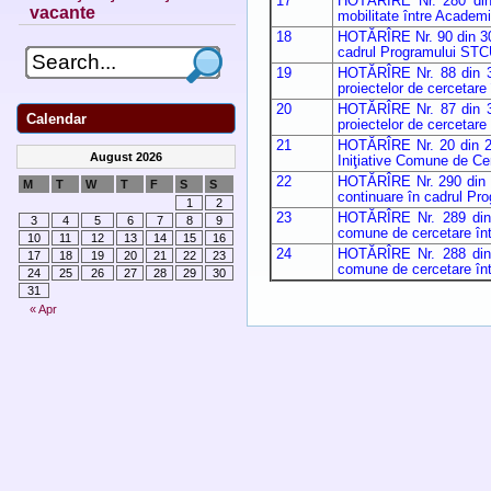
17
HOTĂRÎRE Nr. 280 din 1
vacante
mobilitate între Academi
18
HOTĂRÎRE Nr. 90 din 30 a
cadrul Programului STC
19
HOTĂRÎRE Nr. 88 din 30 
proiectelor de cercetar
20
HOTĂRÎRE Nr. 87 din 30 
Calendar
proiectelor de cercetare
21
HOTĂRÎRE Nr. 20 din 29
August 2026
Iniţiative Comune de Ce
22
HOTĂRÎRE Nr. 290 din 17
M
T
W
T
F
S
S
continuare în cadrul P
1
2
23
HOTĂRÎRE Nr. 289 din 1
3
4
5
6
7
8
9
comune de cercetare într
10
11
12
13
14
15
16
24
HOTĂRÎRE Nr. 288 din 1
17
18
19
20
21
22
23
comune de cercetare într
24
25
26
27
28
29
30
31
« Apr