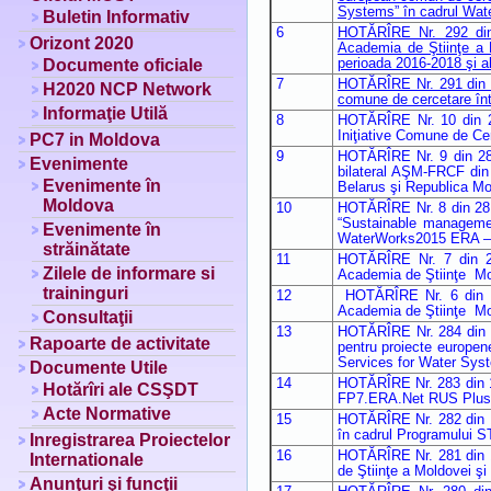
Systems” în cadrul Wa
Buletin Informativ
6
HOTĂRÎRE Nr. 292 din 2
Orizont 2020
Academia de Ştiinţe a M
Documente oficiale
perioada 2016-2018 şi al
7
HOTĂRÎRE Nr. 291 din 27
H2020 NCP Network
comune de cercetare înt
Informaţie Utilă
8
HOTĂRÎRE Nr. 10 din 28
Iniţiative Comune de Ce
PC7 in Moldova
9
HOTĂRÎRE Nr. 9 din 28 i
Evenimente
bilateral AŞM-FRCF din 
Evenimente în
Belarus şi Republica Mo
Moldova
10
HOTĂRÎRE Nr. 8 din 28 i
“Sustainable management
Evenimente în
WaterWorks2015 ERA –
străinătate
11
HOTĂRÎRE Nr. 7 din 28 
Zilele de informare si
Academia de Ştiinţe Mold
traininguri
12
HOTĂRÎRE Nr. 6 din 28 
Academia de Ştiinţe Mold
Consultaţii
13
HOTĂRÎRE Nr. 284 din 17
Rapoarte de activitate
pentru proiecte europe
Services for Water Sy
Documente Utile
14
HOTĂRÎRE Nr. 283 din 17 
Hotărîri ale CSŞDT
FP7.ERA.Net RUS Plus
Acte Normative
15
HOTĂRÎRE Nr. 282 din 17
în cadrul Programului 
Inregistrarea Proiectelor
16
HOTĂRÎRE Nr. 281 din 17
Internationale
de Ştiinţe a Moldovei ş
Anunţuri şi funcţii