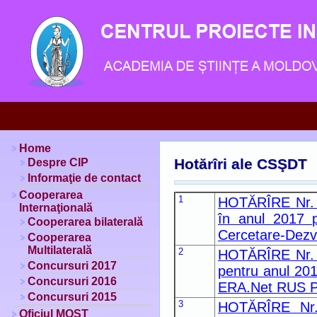
Home
Hotărîri ale CSŞDT
Despre CIP
Informaţie de contact
Cooperarea
1
HOTĂRÎRE Nr. 29
Internaţională
în anul 2017 
Cooperarea bilaterală
Cercetare-Dezv
Cooperarea
Multilaterală
2
HOTĂRÎRE Nr. 29
Concursuri 2017
pentru anul 201
Concursuri 2016
ERA.Net RUS P
Concursuri 2015
3
HOTĂRÎRE Nr. 
Oficiul MOST