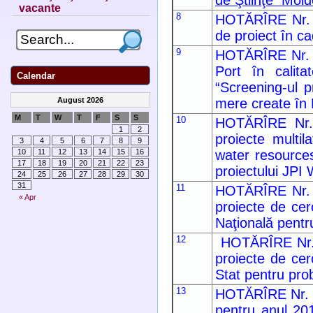
de Ştiinţe Mold
vacante
8
HOTĂRÎRE Nr. 10
de proiect în 
9
HOTĂRÎRE Nr. 9 
Port în calit
Calendar
“Screening-ul p
mere create în 
August 2026
M
T
W
T
F
S
S
10
HOTĂRÎRE Nr. 8
1
2
proiecte multi
3
4
5
6
7
8
9
water resources
10
11
12
13
14
15
16
17
18
19
20
21
22
23
proiectului JP
24
25
26
27
28
29
30
31
11
HOTĂRÎRE Nr. 7 
« Apr
proiecte de cer
Naţională pentru
12
HOTĂRÎRE Nr. 6 
proiecte de cer
Stat pentru prob
13
HOTĂRÎRE Nr. 28
pentru anul 20