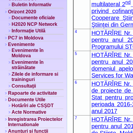
nd
multilateral 2
Buletin Informativ
privind cofinan
Orizont 2020
Cooperare Ştiin
Documente oficiale
Ştiinţei din Ge
H2020 NCP Network
Informaţie Utilă
4
HOTĂRÎRE Nr. 29
PC7 in Moldova
pentru anul 20
Evenimente
Programului ST
Evenimente în
5
HOTĂRÎRE Nr. 29
Moldova
pentru anul 20
Evenimente în
străinătate
domeniul apelo
Zilele de informare si
Services for W
traininguri
6
HOTĂRÎRE Nr. 29
Consultaţii
de proiecte de
Rapoarte de activitate
Stat pentru pro
Documente Utile
perioada 2016-2
Hotărîri ale CSŞDT
anul 2017
Acte Normative
7
HOTĂRÎRE Nr. 29
Inregistrarea Proiectelor
Internationale
pentru anul 20
Anunţuri şi funcţii